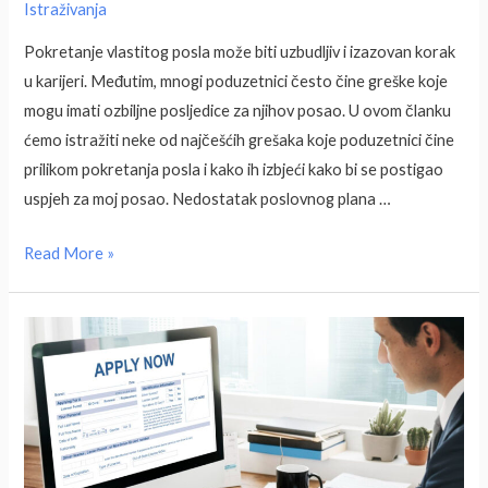
Istraživanja
Pokretanje vlastitog posla može biti uzbudljiv i izazovan korak
u karijeri. Međutim, mnogi poduzetnici često čine greške koje
mogu imati ozbiljne posljedice za njihov posao. U ovom članku
ćemo istražiti neke od najčešćih grešaka koje poduzetnici čine
prilikom pokretanja posla i kako ih izbjeći kako bi se postigao
uspjeh za moj posao. Nedostatak poslovnog plana …
Najveće
Read More »
greške
poduzetnika
prilikom
pokretanja
posla