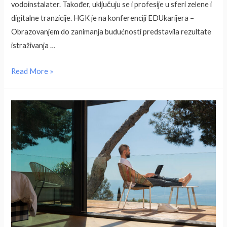
vodoinstalater. Također, uključuju se i profesije u sferi zelene i
digitalne tranzicije. HGK je na konferenciji EDUkarijera –
Obrazovanjem do zanimanja budućnosti predstavila rezultate
istraživanja …
Poslovi
Read More »
budućnosti,
kažu
poslodavci