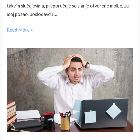
takvim slučajevima, preporučuje se slanje otvorene molbe, za
moj posao, poslodavcu …
Otvorena
Read More »
molba
–
više
poželjna
u
teoriji
nego
u
praksi?