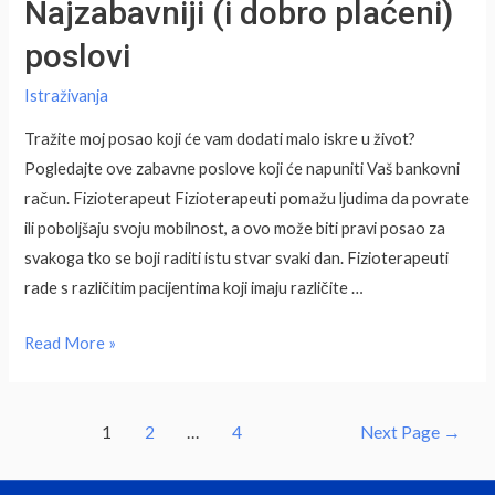
Najzabavniji (i dobro plaćeni)
poslovi
Istraživanja
Tražite moj posao koji će vam dodati malo iskre u život?
Pogledajte ove zabavne poslove koji će napuniti Vaš bankovni
račun. Fizioterapeut Fizioterapeuti pomažu ljudima da povrate
ili poboljšaju svoju mobilnost, a ovo može biti pravi posao za
svakoga tko se boji raditi istu stvar svaki dan. Fizioterapeuti
rade s različitim pacijentima koji imaju različite …
Najzabavniji
Read More »
(i
dobro
Posts
plaćeni)
1
2
…
4
Next Page
→
pagination
poslovi