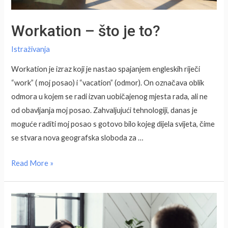
Workation – što je to?
Istraživanja
Workation je izraz koji je nastao spajanjem engleskih riječi
“work” ( moj posao) i “vacation” (odmor). On označava oblik
odmora u kojem se radi izvan uobičajenog mjesta rada, ali ne
od obavljanja moj posao. Zahvaljujući tehnologiji, danas je
moguće raditi moj posao s gotovo bilo kojeg dijela svijeta, čime
se stvara nova geografska sloboda za …
Workation
Read More »
–
što
je
to?