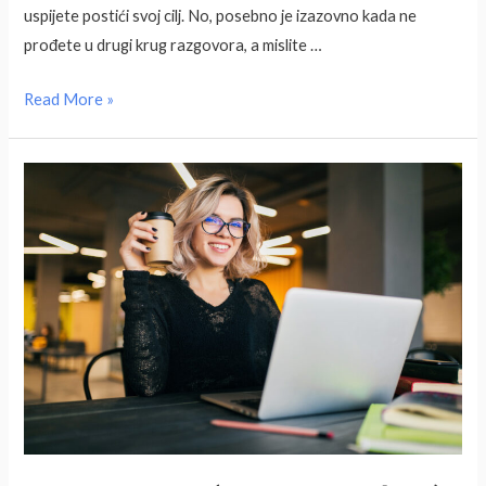
uspijete postići svoj cilj. No, posebno je izazovno kada ne
prođete u drugi krug razgovora, a mislite …
Zašto
Read More »
ne
prolazite
u
drugi
krug
razgovora
za
posao?