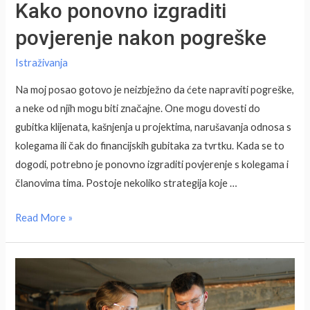
Kako ponovno izgraditi
povjerenje nakon pogreške
Istraživanja
Na moj posao gotovo je neizbježno da ćete napraviti pogreške,
a neke od njih mogu biti značajne. One mogu dovesti do
gubitka klijenata, kašnjenja u projektima, narušavanja odnosa s
kolegama ili čak do financijskih gubitaka za tvrtku. Kada se to
dogodi, potrebno je ponovno izgraditi povjerenje s kolegama i
članovima tima. Postoje nekoliko strategija koje …
Kako
Read More »
ponovno
izgraditi
povjerenje
nakon