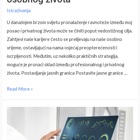
Istraživanja
U današnjem brzom svijetu pronalaženje ravnoteže između moj
posao i privatnog života može se činiti poput nedostižnog cilja.
Zahtjevi naše karijere često se prelijevaju na naše osobno
vrijeme, ostavljajući na nama osjećaj preopterećenosti i
iscrpljenosti. Međutim, uz nekoliko praktičnih strategija,
moguće je pronaći sklad između profesionalnog i privatnog
života. Postavljanje jasnih granica Postavite jasne granice …
Usklađivanje
Read More »
poslovnog
i
osobnog
života