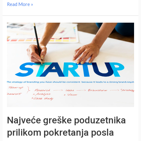
Koja
Read More »
su
to
zanimanja
budućnosti
Najveće greške poduzetnika
prilikom pokretanja posla