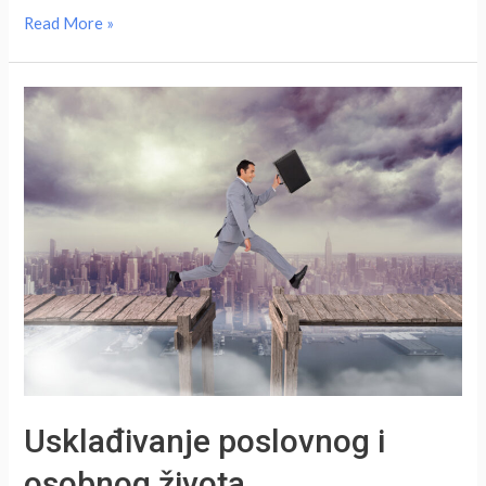
Savjeti
Read More »
za
zadovoljstvo
na
radnom
mjestu
Usklađivanje poslovnog i
osobnog života