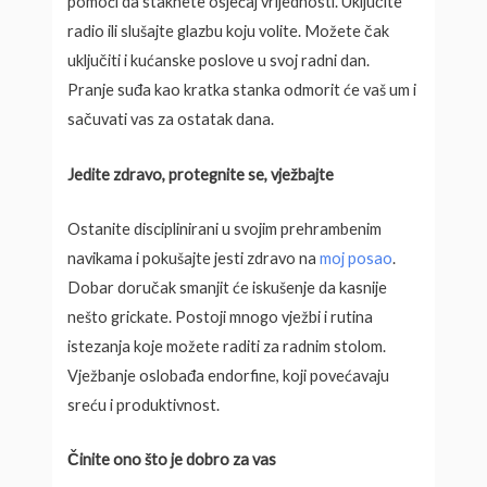
pomoći da staknete osjećaj vrijednosti. Uključite
radio ili slušajte glazbu koju volite. Možete čak
uključiti i kućanske poslove u svoj radni dan.
Pranje suđa kao kratka stanka odmorit će vaš um i
sačuvati vas za ostatak dana.
Jedite zdravo, protegnite se, vježbajte
Ostanite disciplinirani u svojim prehrambenim
navikama i pokušajte jesti zdravo na
moj posao
.
Dobar doručak smanjit će iskušenje da kasnije
nešto grickate. Postoji mnogo vježbi i rutina
istezanja koje možete raditi za radnim stolom.
Vježbanje oslobađa endorfine, koji povećavaju
sreću i produktivnost.
Činite ono što je dobro za vas