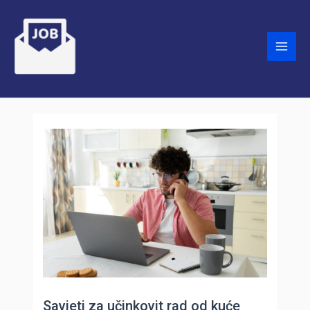
Skip
to
content
Main
Men
Savjeti za učinkovit rad od kuće