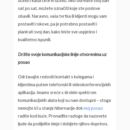
učiniti i kada ćete ih učiniti. Ako odredite svoj dan
sat po sat, možete označiti koje ste poslove
obavili. Naravno, vaša tvrtka ili klijenti mogu vam
postaviti rokove, pa je potrebno postaviti i
planirati svoj dan, kako biste sve uspješno i
kvalitetno ispunili.
Držite svoje komunikacijske linije otvorenima uz
posao
Održavajte redoviti kontakt s kolegama i
klijentima putem telefonski ili videokonferencijskih
aplikacija. Imamo sreće s širokim spektrom
komunikacijskih alata koji su nam dostupni – stoga
nemojte ići u stanje hibernacije dok
moj posao
radite kod kuće. Pronađite razloge da nazovete
ljude da podijelite ideje i dobijete njihov doprinos.