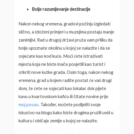
Bolje razumijevanje destinacije
Nakon nekog vremena, gradovi počinju izgledati
slično, a izloženi primjeri u muzejima postaju manje
zanimljivi. Rad u drugoj državi pruža vam priliku da
bolje upoznate okolinu u kojoj se nalazite i da se
osjećate kao kod kuće. Moći ćete istraživati
mjesta koja ne biste inače posjetili kao turist i
otkriti nove kutke grada. Osim toga, nakon nekog
vremena, grad u kojem radite postat će vaš drugi
dom, te ćete se osjećati kao lokalac dok pijete
kavu u kvartovskom kafiću ili čitate novine prije
moj posao
. Također, možete podijeliti svoje
iskustvo na blogu kako biste drugima pružili uvid u
kulturu i običaje zemlje u kojoj se nalazite.