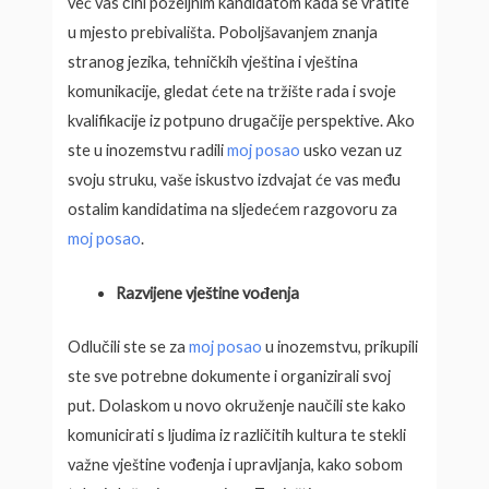
već vas čini poželjnim kandidatom kada se vratite
u mjesto prebivališta. Poboljšavanjem znanja
stranog jezika, tehničkih vještina i vještina
komunikacije, gledat ćete na tržište rada i svoje
kvalifikacije iz potpuno drugačije perspektive. Ako
ste u inozemstvu radili
moj posao
usko vezan uz
svoju struku, vaše iskustvo izdvajat će vas među
ostalim kandidatima na sljedećem razgovoru za
moj posao
.
Razvijene vještine vođenja
Odlučili ste se za
moj posao
u inozemstvu, prikupili
ste sve potrebne dokumente i organizirali svoj
put. Dolaskom u novo okruženje naučili ste kako
komunicirati s ljudima iz različitih kultura te stekli
važne vještine vođenja i upravljanja, kako sobom