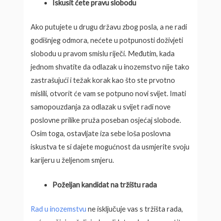
Iskusit ćete pravu slobodu
Ako putujete u drugu državu zbog posla, a ne radi
godišnjeg odmora, nećete u potpunosti doživjeti
slobodu u pravom smislu riječi. Međutim, kada
jednom shvatite da odlazak u inozemstvo nije tako
zastrašujući i težak korak kao što ste prvotno
mislili, otvorit će vam se potpuno novi svijet. Imati
samopouzdanja za odlazak u svijet radi nove
poslovne prilike pruža poseban osjećaj slobode.
Osim toga, ostavljate iza sebe loša poslovna
iskustva te si dajete mogućnost da usmjerite svoju
karijeru u željenom smjeru.
Poželjan kandidat na tržištu rada
Rad u inozemstvu
ne isključuje vas s tržišta rada,