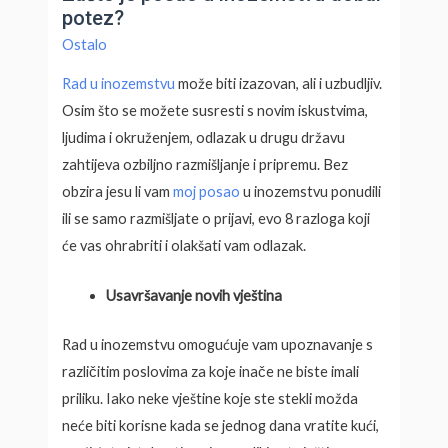
potez?
Ostalo
Rad u inozemstvu
može biti izazovan, ali i uzbudljiv.
Osim što se možete susresti s novim iskustvima,
ljudima i okruženjem, odlazak u drugu državu
zahtijeva ozbiljno razmišljanje i pripremu. Bez
obzira jesu li vam
moj posao
u inozemstvu ponudili
ili se samo razmišljate o prijavi, evo 8 razloga koji
će vas ohrabriti i olakšati vam odlazak.
Usavršavanje novih vještina
Rad u inozemstvu omogućuje vam upoznavanje s
različitim poslovima za koje inače ne biste imali
priliku. Iako neke vještine koje ste stekli možda
neće biti korisne kada se jednog dana vratite kući,