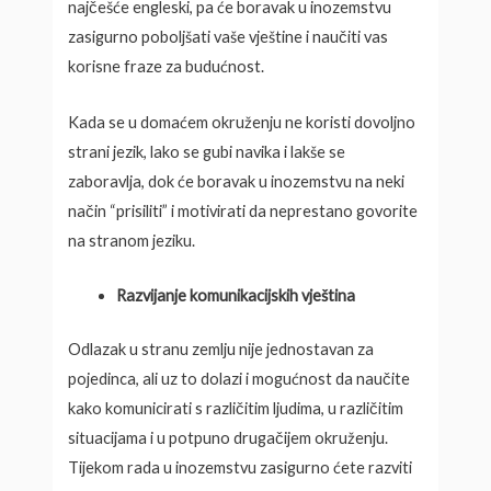
najčešće engleski, pa će boravak u inozemstvu
zasigurno poboljšati vaše vještine i naučiti vas
korisne fraze za budućnost.
Kada se u domaćem okruženju ne koristi dovoljno
strani jezik, lako se gubi navika i lakše se
zaboravlja, dok će boravak u inozemstvu na neki
način “prisiliti” i motivirati da neprestano govorite
na stranom jeziku.
Razvijanje komunikacijskih vještina
Odlazak u stranu zemlju nije jednostavan za
pojedinca, ali uz to dolazi i mogućnost da naučite
kako komunicirati s različitim ljudima, u različitim
situacijama i u potpuno drugačijem okruženju.
Tijekom rada u inozemstvu zasigurno ćete razviti