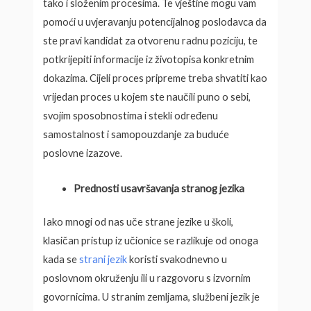
tako i složenim procesima. Te vještine mogu vam
pomoći u uvjeravanju potencijalnog poslodavca da
ste pravi kandidat za otvorenu radnu poziciju, te
potkrijepiti informacije iz životopisa konkretnim
dokazima. Cijeli proces pripreme treba shvatiti kao
vrijedan proces u kojem ste naučili puno o sebi,
svojim sposobnostima i stekli određenu
samostalnost i samopouzdanje za buduće
poslovne izazove.
Prednosti usavršavanja stranog jezika
Iako mnogi od nas uče strane jezike u školi,
klasičan pristup iz učionice se razlikuje od onoga
kada se
strani jezik
koristi svakodnevno u
poslovnom okruženju ili u razgovoru s izvornim
govornicima. U stranim zemljama, službeni jezik je