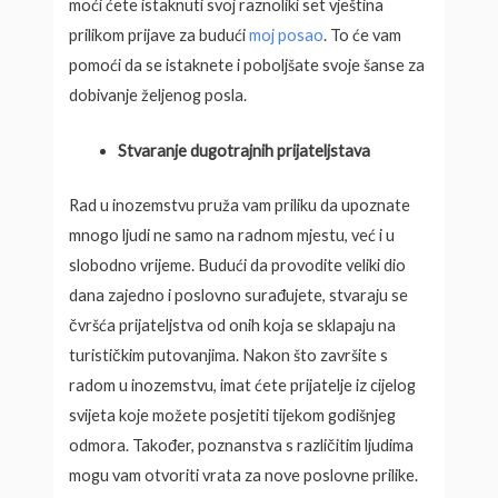
moći ćete istaknuti svoj raznoliki set vještina
prilikom prijave za budući
moj posao
. To će vam
pomoći da se istaknete i poboljšate svoje šanse za
dobivanje željenog posla.
Stvaranje dugotrajnih prijateljstava
Rad u inozemstvu pruža vam priliku da upoznate
mnogo ljudi ne samo na radnom mjestu, već i u
slobodno vrijeme. Budući da provodite veliki dio
dana zajedno i poslovno surađujete, stvaraju se
čvršća prijateljstva od onih koja se sklapaju na
turističkim putovanjima. Nakon što završite s
radom u inozemstvu, imat ćete prijatelje iz cijelog
svijeta koje možete posjetiti tijekom godišnjeg
odmora. Također, poznanstva s različitim ljudima
mogu vam otvoriti vrata za nove poslovne prilike.