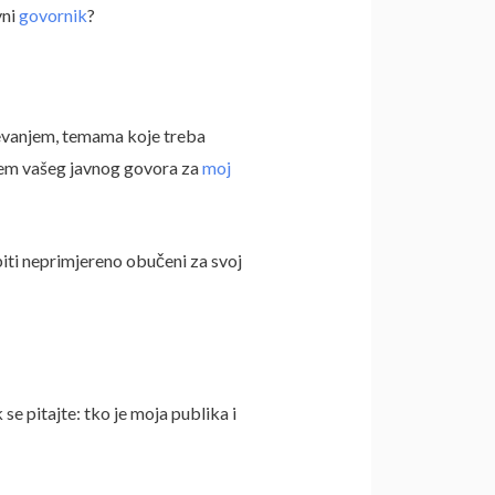
vni
govornik
?
jevanjem, temama koje treba
njem vašeg javnog govora za
moj
 biti neprimjereno obučeni za svoj
 se pitajte: tko je moja publika i