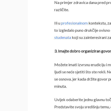
Na primjer zdravica dana pred pro
različite.
Ili u
profesionalnom
kontekstu, za
to izgledalo puno drukčije ovisno 
studenata
koji su zainteresirani za
3. Imajte dobro organiziran govo
Možete imati izvrsnu erudiciju i m
ljudi se neće sjetiti što ste rekl
se osnova, jer kada držite govor pr
minuta.
Uvijek odaberite jednu glavnu toč
Predstavite svoju središnju temu,