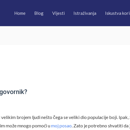
Home
Blog
Vijesti
Istraživanja
Iskustva kori
 govornik?
elikim brojem ljudi nešto čega se veliki dio populacije boji. Ipak, 
to im može mnogo pomoći u
moj posao
. Zato je potrebno shvatiti da