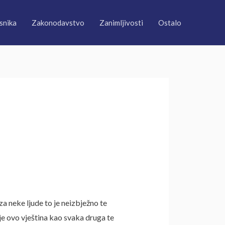
snika
Zakonodavstvo
Zanimljivosti
Ostalo
za neke ljude to je neizbježno te
 je ovo vještina kao svaka druga te