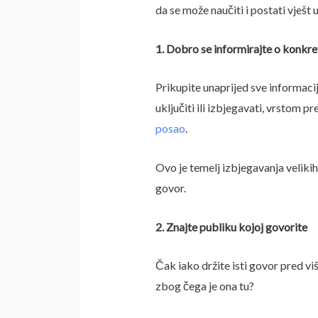
da se može naučiti i postati vješt
1. Dobro se informirajte o konkret
Prikupite unaprijed sve informaci
uključiti ili izbjegavati, vrstom
posao
.
Ovo je temelj izbjegavanja velikih 
govor.
2. Znajte publiku kojoj govorite
Čak iako držite isti govor pred više
zbog čega je ona tu?