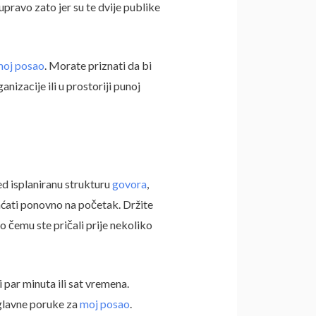
pravo zato jer su te dvije publike
oj posao
. Morate priznati da bi
izacije ili u prostoriji punoj
ed isplaniranu strukturu
govora
,
raćati ponovno na početak. Držite
 o čemu ste pričali prije nekoliko
par minuta ili sat vremena.
 glavne poruke za
moj posao
.