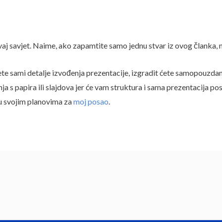
j savjet. Naime, ako zapamtite samo jednu stvar iz ovog članka, n
ete sami detalje izvođenja prezentacije, izgradit ćete samopouzdanj
anja s papira ili slajdova jer će vam struktura i sama prezentacija p
 u svojim planovima za
moj posao
.