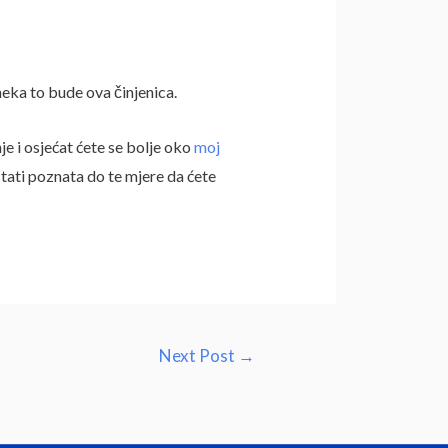
eka to bude ova činjenica.
e i osjećat ćete se bolje oko
moj
ostati poznata do te mjere da ćete
Next Post
→