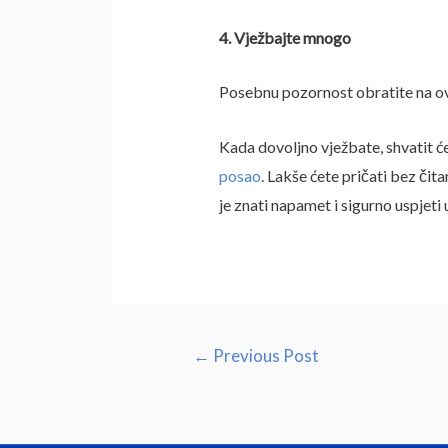
4. Vježbajte mnogo
Posebnu pozornost obratite na ova
Kada dovoljno vježbate, shvatit ć
posao
. Lakše ćete pričati bez čit
je znati napamet i sigurno uspjeti
Post
←
Previous Post
navigation