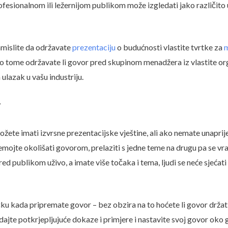
fesionalnom ili ležernijom publikom može izgledati jako različito u
mislite da održavate
prezentaciju
o budućnosti vlastite tvrtke za
m
o tome održavate li govor pred skupinom menadžera iz vlastite organ
 ulazak u vašu industriju.
r
ožete imati izvrsne prezentacijske vještine, ali ako nemate unaprij
i. Nemojte okolišati govorom, prelaziti s jedne teme na drugu pa se v
ed publikom uživo, a imate više točaka i tema, ljudi se neće sjećati
ku kada pripremate govor – bez obzira na to hoćete li govor držati 
 dajte potkrjepljujuće dokaze i primjere i nastavite svoj govor oko