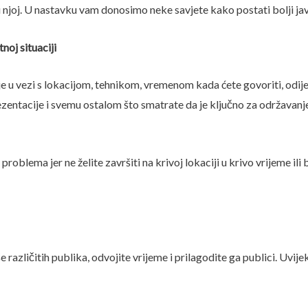
 u njoj. U nastavku vam donosimo neke savjete kako postati bolji ja
noj situaciji
je u vezi s lokacijom, tehnikom, vremenom kada ćete govoriti, odi
 prezentacije i svemu ostalom što smatrate da je ključno za održava
problema jer ne želite završiti na krivoj lokaciji u krivo vrijeme ili
 različitih publika, odvojite vrijeme i prilagodite ga publici. Uvijek