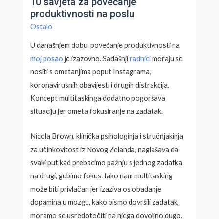
10 savjeta za povećanje
produktivnosti na poslu
Ostalo
U današnjem dobu, povećanje produktivnosti na
moj posao
je izazovno. Sadašnji
radnici
moraju se
nositi s ometanjima poput Instagrama,
koronavirusnih obavijesti i drugih distrakcija.
Koncept multitaskinga dodatno pogoršava
situaciju jer ometa fokusiranje na zadatak.
Nicola Brown, klinička psihologinja i stručnjakinja
za učinkovitost iz Novog Zelanda, naglašava da
svaki put kad prebacimo pažnju s jednog zadatka
na drugi, gubimo fokus. Iako nam multitasking
može biti privlačan jer izaziva oslobađanje
dopamina u mozgu, kako bismo dovršili zadatak,
moramo se usredotočiti na njega dovoljno dugo.