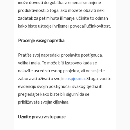
može dovesti do gubitka vremena i smanjene
produktivnosti. Stoga, ako možete obaviti neki
zadatak za pet minuta ili manje, učinite to odmah
kako biste uštedjeli vrijeme i povećali učinkovitost.
Praćenje vašeg napretka
Pratite svoj napredak i proslavite postignuća,
velika i mala. To može biti izazovno kada se
nalazite usred stresnog projekta, ali ne smijete
zaboraviti uživati u svojim
uspjesima
. Stoga, vodite
evidenciju svojih postignuća i svakog tjedna ih
pregledajte kako biste bili sigurni da se
približavate svojim ciljevima.
Uzmite pravu vrstu pauze