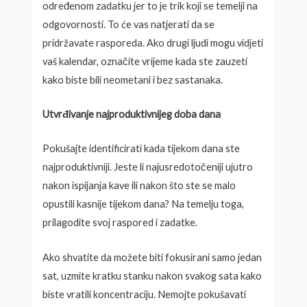
određenom zadatku jer to je trik koji se temelji na
odgovornosti. To će vas natjerati da se
pridržavate rasporeda. Ako drugi ljudi mogu vidjeti
vaš kalendar, označite vrijeme kada ste zauzeti
kako biste bili neometani i bez sastanaka.
Utvrđivanje najproduktivnijeg doba dana
Pokušajte identificirati kada tijekom dana ste
najproduktivniji. Jeste li najusredotočeniji ujutro
nakon ispijanja kave ili nakon što ste se malo
opustili kasnije tijekom dana? Na temelju toga,
prilagodite svoj raspored i zadatke.
Ako shvatite da možete biti fokusirani samo jedan
sat, uzmite kratku stanku nakon svakog sata kako
biste vratili koncentraciju. Nemojte pokušavati