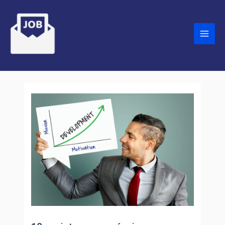
Skip
to
content
Main
Men