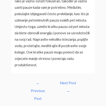
Iako je važno ostati fokusiran, također je važno
uzeti pauze kada vam je potrebno. Međutim,
pokušajte izbjegavati često prekidanje, kao što je
uzimanje petominutnih pauza svakih pet minuta.
Umjesto toga, uzmite kratku pauzu od pet minuta
da biste obnovili energiju i ponovo se usredotočili
na svoj rad. Napravite nekoliko istezanja, popijte
vodu, prošetajte, meditirajte ili pozdravite svoje
kolege. Ove kratke pauze mogu pomoći da se
osjećate manje stresno i povećaju vašu
produktivnost.
Post
←
Next Post
navigation
Previous
→
Post