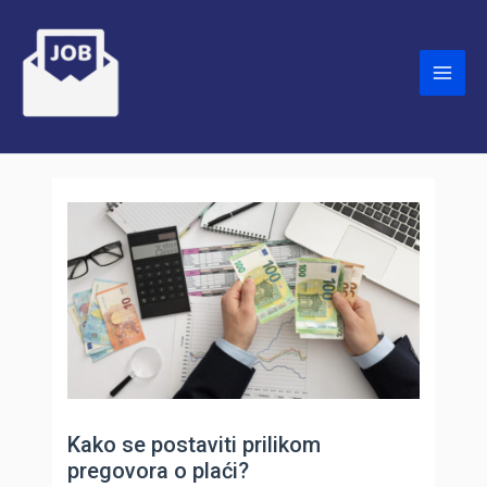
Skip
to
content
Main
Men
Kako se postaviti prilikom
pregovora o plaći?