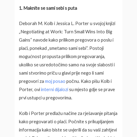
1. Maknite se sami sebi s puta
Deborah M. Kolb i Jessica L. Porter u svojoj knjizi
„Negotiating at Work: Turn Small Wins Into Big
Gains“ navode kako prilikom pregovora o poslu i
plaći, ponekad „smetamo sami sebi“. Postoji
mogućnost propusta prilikom pregovaranja,
ukoliko se usredotočimo samo na svoje slabosti i
sami stvorimo priču u glavi prije nego li sami
pregovori za
moj posao
počnu. Kako pišu Kolb i
Porter, ovi
interni dijalozi
su mjesto gdje se prave
prvi ustupci u pregovorima.
Kolb i Porter predlažu načine za rješavanje pitanja
kako pregovarati o plaći. Počnite s prikupljanjem
informacija kako biste se uvjerili da su vaši zahtjevi