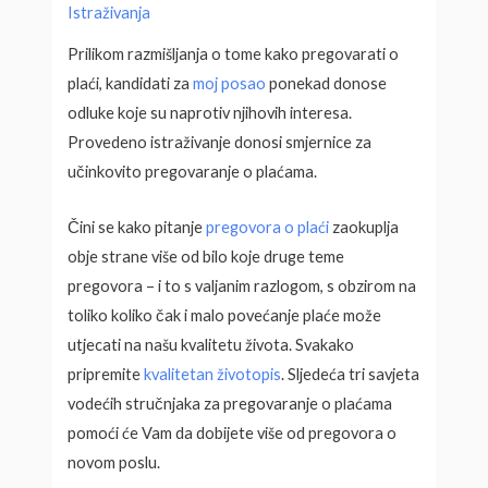
Istraživanja
Prilikom razmišljanja o tome kako pregovarati o
plaći, kandidati za
moj posao
ponekad donose
odluke koje su naprotiv njihovih interesa.
Provedeno istraživanje donosi smjernice za
učinkovito pregovaranje o plaćama.
Čini se kako pitanje
pregovora o plaći
zaokuplja
obje strane više od bilo koje druge teme
pregovora – i to s valjanim razlogom, s obzirom na
toliko koliko čak i malo povećanje plaće može
utjecati na našu kvalitetu života. Svakako
pripremite
kvalitetan životopis
. Sljedeća tri savjeta
vodećih stručnjaka za pregovaranje o plaćama
pomoći će Vam da dobijete više od pregovora o
novom poslu.