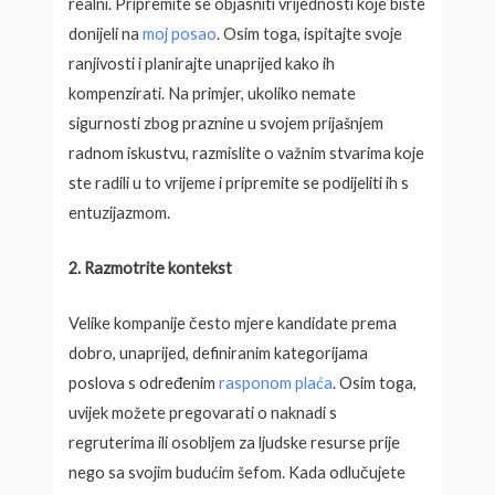
realni. Pripremite se objasniti vrijednosti koje biste
donijeli na
moj posao
. Osim toga, ispitajte svoje
ranjivosti i planirajte unaprijed kako ih
kompenzirati. Na primjer, ukoliko nemate
sigurnosti zbog praznine u svojem prijašnjem
radnom iskustvu, razmislite o važnim stvarima koje
ste radili u to vrijeme i pripremite se podijeliti ih s
entuzijazmom.
2. Razmotrite kontekst
Velike kompanije često mjere kandidate prema
dobro, unaprijed, definiranim kategorijama
poslova s određenim
rasponom plaća
. Osim toga,
uvijek možete pregovarati o naknadi s
regruterima ili osobljem za ljudske resurse prije
nego sa svojim budućim šefom. Kada odlučujete