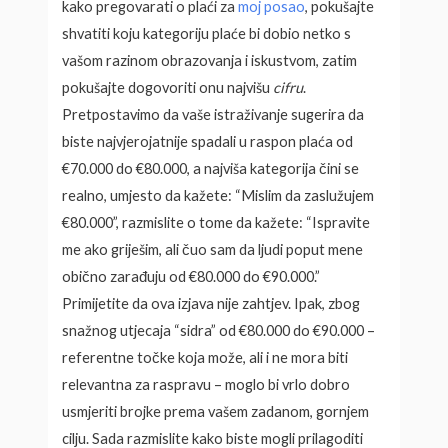
kako pregovarati o plaći za
moj posao
, pokušajte
shvatiti koju kategoriju plaće bi dobio netko s
vašom razinom obrazovanja i iskustvom, zatim
pokušajte dogovoriti onu najvišu
cifru
.
Pretpostavimo da vaše istraživanje sugerira da
biste najvjerojatnije spadali u raspon plaća od
€70.000 do €80.000, a najviša kategorija čini se
realno, umjesto da kažete: “Mislim da zaslužujem
€80.000”, razmislite o tome da kažete: “Ispravite
me ako griješim, ali čuo sam da ljudi poput mene
obično zarađuju od €80.000 do €90.000.”
Primijetite da ova izjava nije zahtjev. Ipak, zbog
snažnog utjecaja “sidra” od €80.000 do €90.000 –
referentne točke koja može, ali i ne mora biti
relevantna za raspravu – moglo bi vrlo dobro
usmjeriti brojke prema vašem zadanom, gornjem
cilju. Sada razmislite kako biste mogli prilagoditi